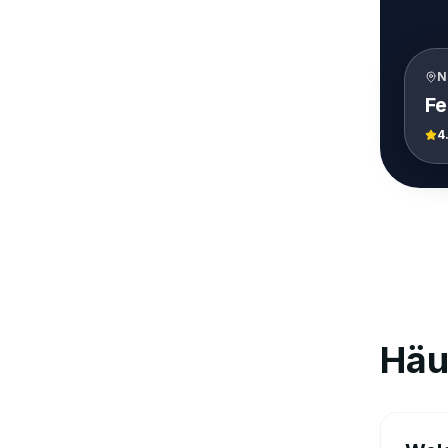
N
4
Häu