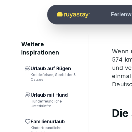
Zum Hauptinhalt springen
S
Ferien
Weitere
Wenn 
Inspirationen
574 km
und ve
Urlaub auf Rügen
Kreidefelsen, Seebäder &
einmal
Ostsee
Deutsc
Urlaub mit Hund
Hundefreundliche
Unterkünfte
Die
Familienurlaub
Kinderfreundliche