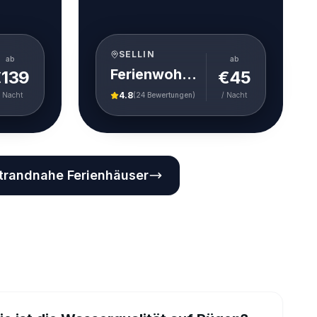
SELLIN
ab
ab
Ferienwohnung Steuerbord 2 im Haus Quartier Sellin
€
139
€
45
4.8
/ Nacht
(
24
Bewertungen)
/ Nacht
trandnahe Ferienhäuser