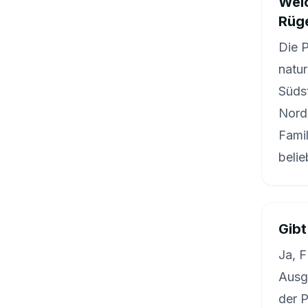
Welc
Rüg
Die P
natur
Südst
Nord
Fami
belie
Gibt
Ja, F
Ausg
der P