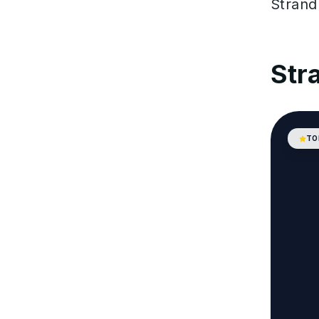
Strand
Str
TO