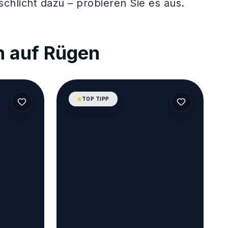
chlicht dazu – probieren Sie es aus.
 auf Rügen
TOP TIPP