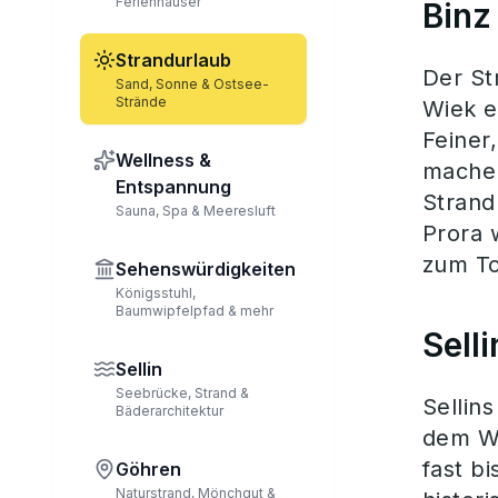
Ferienhäuser
Binz
Strandurlaub
Der St
Sand, Sonne & Ostsee-
Strände
Wiek e
Feiner
Wellness &
machen
Entspannung
Strand
Sauna, Spa & Meeresluft
Prora 
zum T
Sehenswürdigkeiten
Königsstuhl,
Baumwipfelpfad & mehr
Sell
Sellin
Seebrücke, Strand &
Sellin
Bäderarchitektur
dem Wa
fast b
Göhren
Naturstrand, Mönchgut &