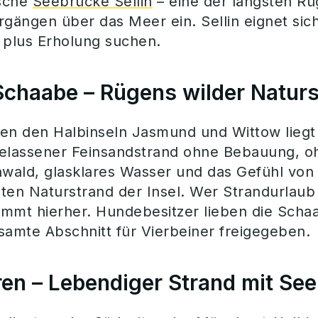
ische
Seebrücke Sellin
– eine der längsten Rü
rgängen über das Meer ein. Sellin eignet sich
 plus Erholung suchen.
Schaabe – Rügens wilder Natur
en den Halbinseln Jasmund und Wittow liegt
elassener Feinsandstrand ohne Bebauung, o
nwald, glasklares Wasser und das Gefühl vo
ten Naturstrand der Insel. Wer Strandurlaub
kommt hierher. Hundebesitzer lieben die Scha
samte Abschnitt für Vierbeiner freigegeben.
en – Lebendiger Strand mit Se