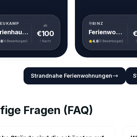
EUKAMP
BINZ
ab
Ferienhaus D Schilfhütte Neukamp
Ferienwohnung Seepanorama 03 Villa Vogue Binz
€
100
.8
4.6
(
4
Bewertungen)
/ Nacht
(
3
Bewertungen)
Strandnahe Ferienwohnungen
S
fige Fragen (FAQ)