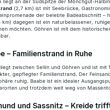
 liegt an der Südspitze der Mönchgut-Halbins
trand
(2,7 km) ist mit Seebrücke, Gastronom
einpromenade der belebte Badeabschnitt – hi
,3 km) dagegen ist ein naturbelassener, ruhige
ehen möchten. Göhren ist mit dem historisc
hbar.
e – Familienstrand in Ruhe
liegt zwischen Sellin und Göhren und ist mit
ter, gepflegter Familienstrand. Der Feinsand
häre ruhig. Baabe ist ein idealer Ausgangsp
rorten und trotzdem weit weg von Massento
und und Sassnitz – Kreide triff