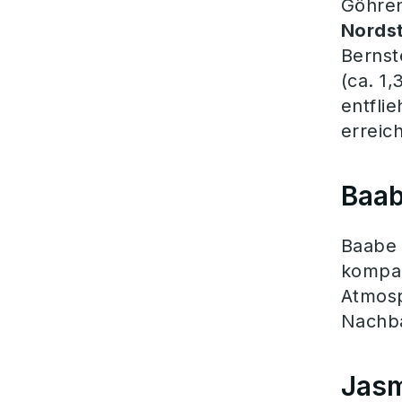
Göhren
Nords
Bernst
(ca. 1
entfli
erreic
Baab
Baabe 
kompak
Atmosp
Nachba
Jasm