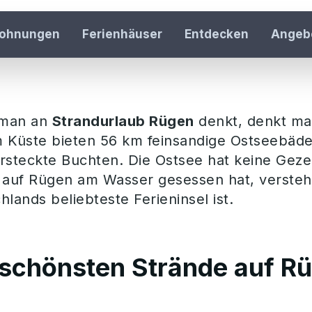
trandurlaub auf R
wohnungen
Ferienhäuser
Entdecken
Angeb
Häuser & Re
42 Häuser au
Inspiration
man an
Strandurlaub Rügen
denkt, denkt ma
Rügen entdec
 Küste bieten 56 km feinsandige Ostseebäde
rsteckte Buchten. Die Ostsee hat keine Gezeit
Gastgeber 
 auf Rügen am Wasser gesessen hat, versteht
Ferienwohnun
hlands beliebteste Ferieninsel ist.
Über uns
Unser Team k
Jobs
 schönsten Strände auf R
Karriere bei r
Kontakt