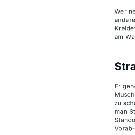
Wer ne
andere
Kreide
am Was
Str
Er geh
Musche
zu sch
man St
Stando
Vorab-