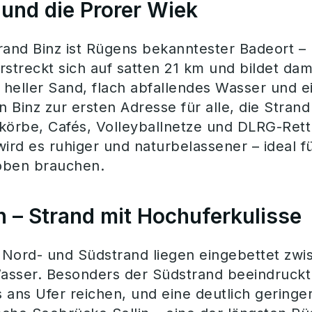
 und die Prorer Wiek
Wir helfen ge
rand Binz ist Rügens bekanntester Badeort –
rstreckt sich auf satten 21 km und bildet da
, heller Sand, flach abfallendes Wasser und
 Binz zur ersten Adresse für alle, die Strand
körbe, Cafés, Volleyballnetze und DLRG-Rett
wird es ruhiger und naturbelassener – ideal f
oben brauchen.
in – Strand mit Hochuferkulisse
s Nord- und Südstrand liegen eingebettet z
sser. Besonders der Südstrand beeindruckt du
is ans Ufer reichen, und eine deutlich gering