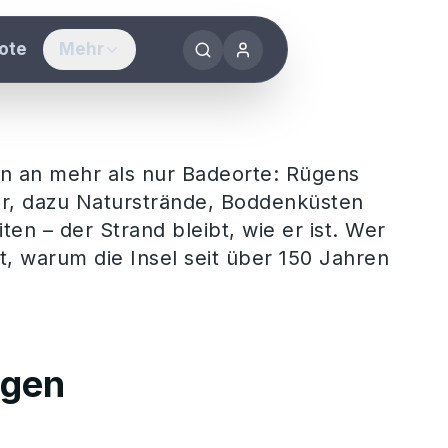
ügen
ote
Mehr
sorts
f Rügen
n an mehr als nur Badeorte: Rügens
ken & erleben
r, dazu Naturstrände, Boddenküsten
en – der Strand bleibt, wie er ist. Wer
werden
, warum die Insel seit über 150 Jahren
g vermieten
ennenlernen
ügen
uyastay®