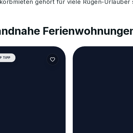
korbmieten gehört für viele Rügen-Urlauber s
andnahe Ferienwohnungen
P TIPP