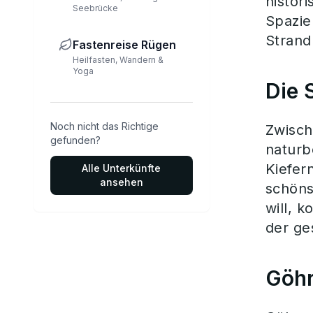
histor
Seebrücke
Spazie
Strand
Fastenreise Rügen
Heilfasten, Wandern &
Yoga
Die 
Noch nicht das Richtige
Zwisch
gefunden?
naturb
Kiefer
Alle Unterkünfte
ansehen
schöns
will, 
der ge
Göhr