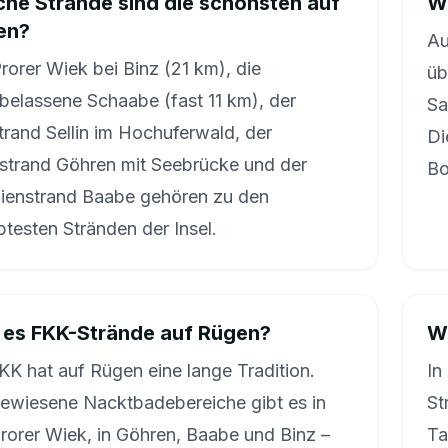
he Strände sind die schönsten auf
Wi
en?
Au
rorer Wiek bei Binz (21 km), die
üb
belassene Schaabe (fast 11 km), der
Sa
rand Sellin im Hochuferwald, der
Di
strand Göhren mit Seebrücke und der
Bo
lienstrand Baabe gehören zu den
btesten Stränden der Insel.
 es FKK-Strände auf Rügen?
Wo
KK hat auf Rügen eine lange Tradition.
In
ewiesene Nacktbadebereiche gibt es in
St
rorer Wiek, in Göhren, Baabe und Binz –
Ta