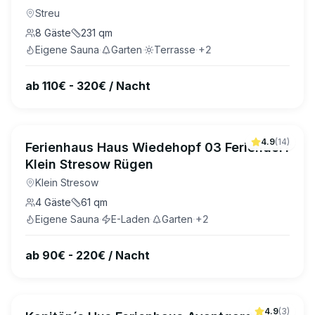
Streu
8
Gäste
231
qm
Eigene Sauna
·
Garten
·
Terrasse
·
+
2
ab 110€ - 320€ / Nacht
4.9
(
14
)
Ferienhaus Haus Wiedehopf 03 Feriendorf
Klein Stresow Rügen
Klein Stresow
4
Gäste
61
qm
Eigene Sauna
·
E-Laden
·
Garten
·
+
2
ab 90€ - 220€ / Nacht
4.9
(
3
)