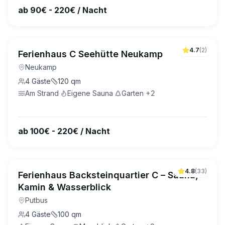
ab 90€ - 220€ / Nacht
4.7
(
2
)
Ferienhaus C Seehütte Neukamp
Neukamp
4
Gäste
120
qm
Am Strand
·
Eigene Sauna
·
Garten
·
+
2
ab 100€ - 220€ / Nacht
4.8
(
33
)
Ferienhaus Backsteinquartier C – Sauna,
Kamin & Wasserblick
Putbus
4
Gäste
100
qm