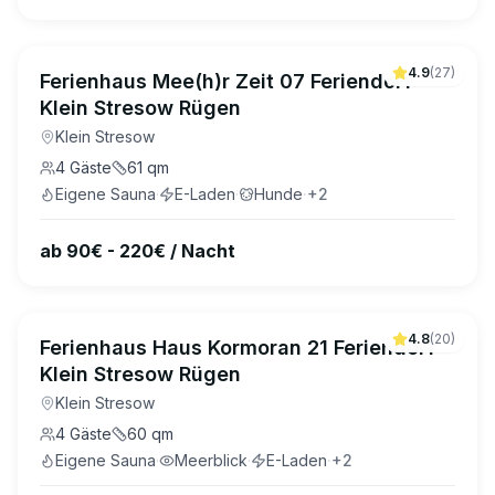
4.9
(
27
)
Ferienhaus Mee(h)r Zeit 07 Feriendorf
Klein Stresow Rügen
Klein Stresow
4
Gäste
61
qm
Eigene Sauna
·
E-Laden
·
Hunde
·
+
2
ab 90€ - 220€ / Nacht
4.8
(
20
)
Ferienhaus Haus Kormoran 21 Feriendorf
Klein Stresow Rügen
Klein Stresow
4
Gäste
60
qm
Eigene Sauna
·
Meerblick
·
E-Laden
·
+
2