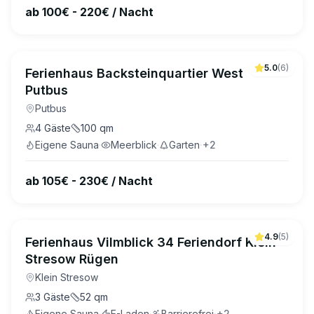
ab 100€ - 220€ / Nacht
5.0
(
6
)
Ferienhaus Backsteinquartier West
Putbus
Putbus
4
Gäste
100
qm
Eigene Sauna
·
Meerblick
·
Garten
·
+
2
ab 105€ - 230€ / Nacht
4.9
(
5
)
Ferienhaus Vilmblick 34 Feriendorf Klein
Stresow Rügen
Klein Stresow
3
Gäste
52
qm
Eigene Sauna
·
E-Laden
·
Barrierefrei
·
+
2