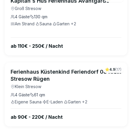
Kapitän´s Hus Ferienhaus Avantgarde
Groß Stresow
4
Gäste
130
qm
Am Strand
·
Sauna
·
Garten
·
+
2
ab 110€ - 250€ / Nacht
4.9
(
17
)
Ferienhaus Küstenkind Feriendorf 08 Klein
Stresow Rügen
Klein Stresow
4
Gäste
61
qm
Eigene Sauna
·
E-Laden
·
Garten
·
+
2
ab 90€ - 220€ / Nacht