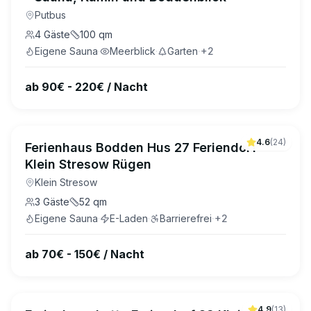
Putbus
4
Gäste
100
qm
Eigene Sauna
·
Meerblick
·
Garten
·
+
2
ab 90€ - 220€ / Nacht
4.6
(
24
)
Ferienhaus Bodden Hus 27 Feriendorf
Klein Stresow Rügen
Klein Stresow
3
Gäste
52
qm
Eigene Sauna
·
E-Laden
·
Barrierefrei
·
+
2
ab 70€ - 150€ / Nacht
4.9
(
13
)