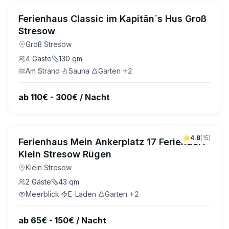
Ferienhaus Classic im Kapitän´s Hus Groß
Stresow
Groß Stresow
4
Gäste
130
qm
Am Strand
·
Sauna
·
Garten
·
+
2
ab 110€ - 300€ / Nacht
4.8
(
15
)
Ferienhaus Mein Ankerplatz 17 Feriendorf
Klein Stresow Rügen
Klein Stresow
2
Gäste
43
qm
Meerblick
·
E-Laden
·
Garten
·
+
2
ab 65€ - 150€ / Nacht