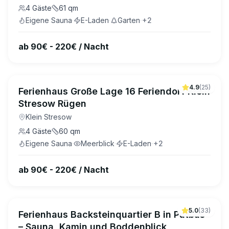
4
Gäste
61
qm
Eigene Sauna
·
E-Laden
·
Garten
·
+
2
ab 90€ - 220€ / Nacht
4.9
(
25
)
Ferienhaus Große Lage 16 Feriendorf Klein
Stresow Rügen
Klein Stresow
4
Gäste
60
qm
Eigene Sauna
·
Meerblick
·
E-Laden
·
+
2
ab 90€ - 220€ / Nacht
5.0
(
33
)
Ferienhaus Backsteinquartier B in Putbus
– Sauna, Kamin und Boddenblick