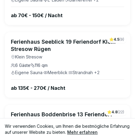
ab 70€ - 150€ / Nacht
4.5
(
9
)
Ferienhaus Seeblick 19 Feriendorf Klein
Stresow Rügen
Klein Stresow
6
Gäste
116
qm
Eigene Sauna
·
Meerblick
·
Strandnah
·
+
2
ab 135€ - 270€ / Nacht
4.8
(
22
)
Ferienhaus Boddenbrise 13 Feriendorf
Klein Stresow Rügen
Wir verwenden Cookies, um Ihnen die bestmögliche Erfahrung
Klein Stresow
auf unserer Website zu bieten.
Mehr erfahren