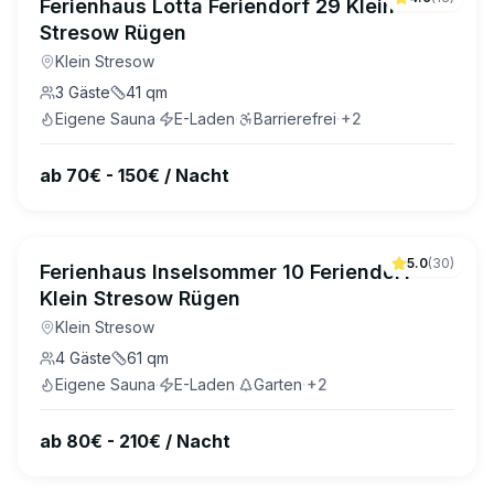
Ferienhaus Lotta Feriendorf 29 Klein
Stresow Rügen
Klein Stresow
3
Gäste
41
qm
Eigene Sauna
·
E-Laden
·
Barrierefrei
·
+
2
ab 70€ - 150€ / Nacht
5.0
(
30
)
Ferienhaus Inselsommer 10 Feriendorf
Klein Stresow Rügen
Klein Stresow
4
Gäste
61
qm
Eigene Sauna
·
E-Laden
·
Garten
·
+
2
ab 80€ - 210€ / Nacht