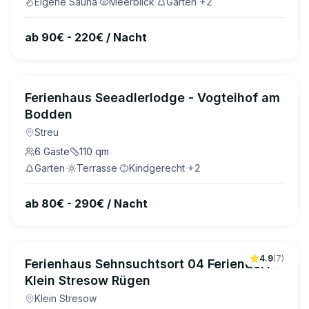
Eigene Sauna
·
Meerblick
·
Garten
·
+
2
ab 90€ - 220€ / Nacht
Ferienhaus Seeadlerlodge - Vogteihof am
Bodden
Streu
6
Gäste
110
qm
Garten
·
Terrasse
·
Kindgerecht
·
+
2
ab 80€ - 290€ / Nacht
4.9
(
7
)
Ferienhaus Sehnsuchtsort 04 Feriendorf
Klein Stresow Rügen
Klein Stresow