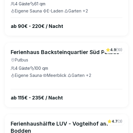
4
Gäste
61
qm
Eigene Sauna
·
E-Laden
·
Garten
·
+
2
ab 90€ - 220€ / Nacht
4.9
(
10
)
Ferienhaus Backsteinquartier Süd Putbus
Putbus
4
Gäste
100
qm
Eigene Sauna
·
Meerblick
·
Garten
·
+
2
ab 115€ - 235€ / Nacht
4.7
(
3
)
Ferienhaushälfte LUV - Vogteihof am
Bodden