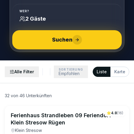
WER?
2 Gäste
Suchen
SORTIERUNG
Alle Filter
Liste
Karte
Empfohlen
32
von
46
Unterkünften
4.8
(
16
)
Ferienhaus Strandleben 09 Feriendorf
Klein Stresow Rügen
Klein Stresow