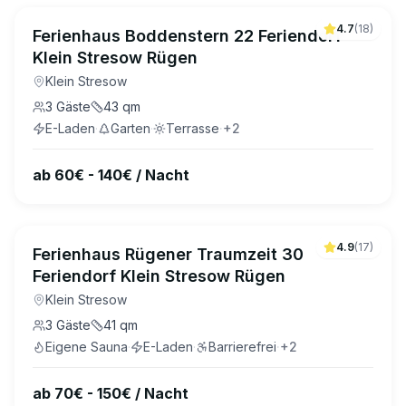
4.7
(
18
)
Ferienhaus Boddenstern 22 Feriendorf
Klein Stresow Rügen
Klein Stresow
3
Gäste
43
qm
E-Laden
·
Garten
·
Terrasse
·
+
2
ab 60€ - 140€ / Nacht
4.9
(
17
)
Ferienhaus Rügener Traumzeit 30
Feriendorf Klein Stresow Rügen
Klein Stresow
3
Gäste
41
qm
Eigene Sauna
·
E-Laden
·
Barrierefrei
·
+
2
ab 70€ - 150€ / Nacht