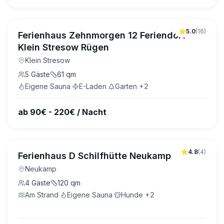
5.0
(
16
)
Ferienhaus Zehnmorgen 12 Feriendorf
Klein Stresow Rügen
Klein Stresow
5
Gäste
61
qm
Eigene Sauna
·
E-Laden
·
Garten
·
+
2
ab 90€ - 220€ / Nacht
4.8
(
4
)
Ferienhaus D Schilfhütte Neukamp
Neukamp
4
Gäste
120
qm
Am Strand
·
Eigene Sauna
·
Hunde
·
+
2