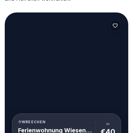
WREECHEN
ab
Ferienwohnung Wiesenpieper 07 im Wreecher Idyll Rügen
€
40