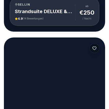
SELLIN
ab
Strandsuite DELUXE & SPA 25 / Villa Philine Sellin
€
250
4.9
(
14
Bewertungen)
/ Nacht