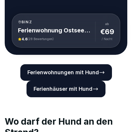
BINZ
ab
Ferienwohnung Ostseeblick in der Villa Seeadler Binz
€
69
4.6
(
28
Bewertungen)
/ Nacht
Ferienwohnungen mit Hund
Ferienhäuser mit Hund
Wo darf der Hund an den