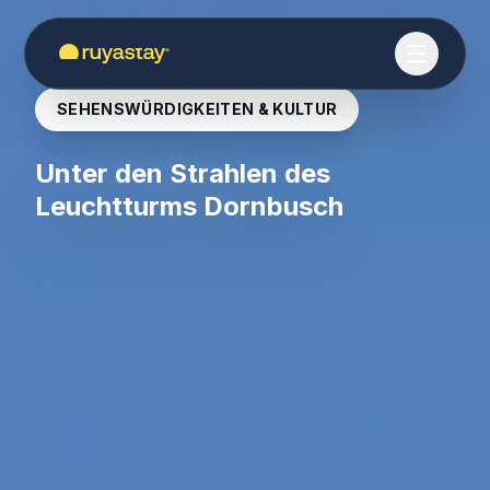
Zum Hauptinhalt springen
SEHENSWÜRDIGKEITEN & KULTUR
Unter den Strahlen des
Leuchtturms Dornbusch
22. Juli 2024